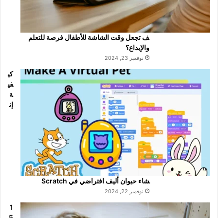
ف تجعل وقت الشاشة للأطفال فرصة للتعلم
والإبداع؟
نوفمبر 23, 2024
كي
في
ة
إن
شاء حيوان أليف افتراضي في Scratch
نوفمبر 22, 2024
1
5