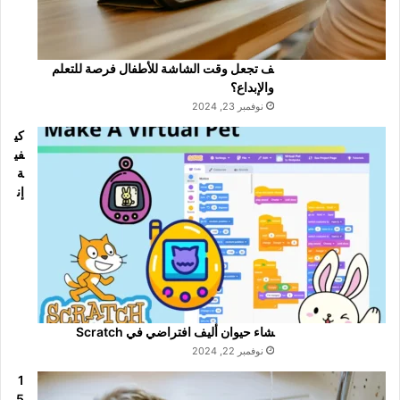
ف تجعل وقت الشاشة للأطفال فرصة للتعلم
والإبداع؟
نوفمبر 23, 2024
كي
في
ة
إن
شاء حيوان أليف افتراضي في Scratch
نوفمبر 22, 2024
1
5