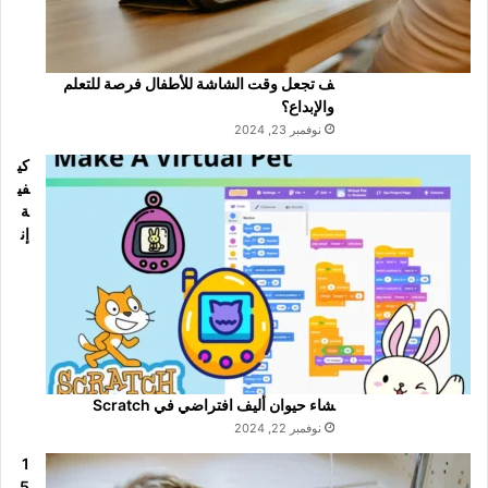
ف تجعل وقت الشاشة للأطفال فرصة للتعلم
والإبداع؟
نوفمبر 23, 2024
كي
في
ة
إن
شاء حيوان أليف افتراضي في Scratch
نوفمبر 22, 2024
1
5