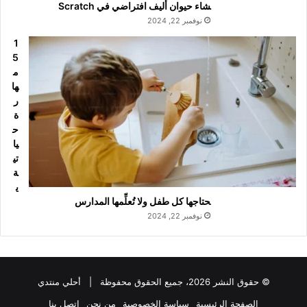
شاء حيوان أليف افتراضي في Scratch
نوفمبر 22, 2024
1
5
م
ها
ر
ة
ح
يا
تي
ة
ي
حتاجها كل طفل ولا تُعلِّمها المدارس
نوفمبر 22, 2024
© حقوق النشر 2026، جميع الحقوق محفوظة |
أحلي منتدي
الصفحة الرئيسية
سياسة الخصوصية
من نحن
اتصل بنا